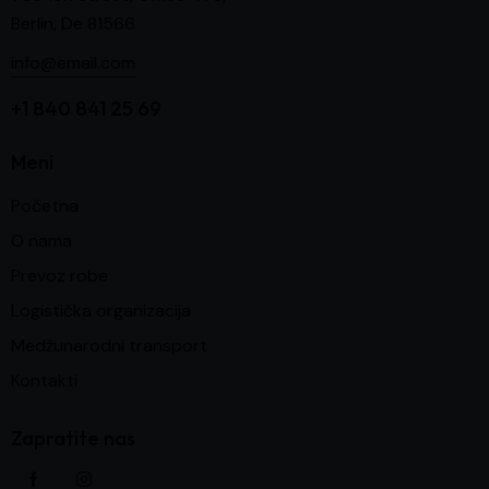
Berlin, De 81566
info@email.com
+1 840 841 25 69
Meni
Početna
O nama
Prevoz robe
Logistička organizacija
Medžunarodni transport
Kontakti
Zapratite nas